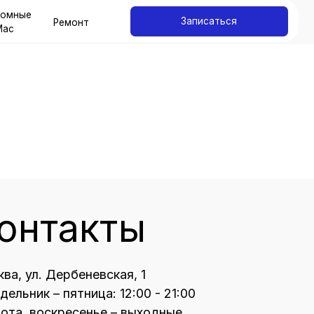
Записаться
онт
акты
еневская, 1
тница: 12:00 - 21:00
сенье – выходные