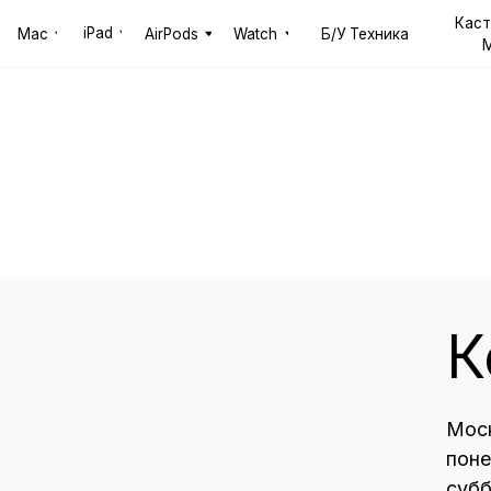
Кастомные
iPad
AirPods
Watch
Б/У Техника
Рем
Mac
Конт
Москва, ул. Дерб
понедельник – пя
суббота, воскре