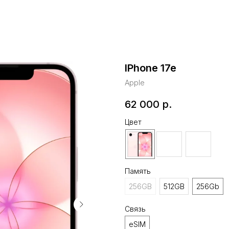
IPhone 17e
Apple
62 000
р.
Цвет
Память
256GB
512GB
256Gb
Связь
eSIM