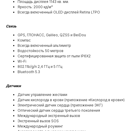
Площадь дисплея 1143 кв. мм.
Яркость: 2000 кд/ м²
Всегда включенный OLED-дисплей Retina LTPO
Связь
GPS, ГЛОНАСС, Galileo, QZSS и BeiDou
Компас
Всегда включенный альтиметр
Водостойкость 50 метров
Сертифицированная защита от пыли IP6X2
Wi-Fi
802.11b/g/n 2,4 ГГц и 5 ГГц
Bluetooth 5.3
Датчики
Датчик управление жестами
Датчик кислорода в крови (приложение «Кислород в крови»)
Электрический датчик сердца (приложение ЭКГ)
Оптический датчик сердца третьего поколения
Международный экстренный вызов
Экстренный вызов SOS
Международный роуминг